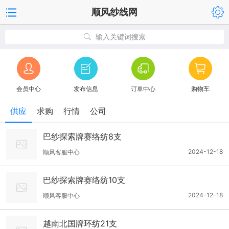
顺风纱线网
输入关键词搜索
会员中心
发布信息
订单中心
购物车
供应
求购
行情
公司
巴纱探索牌赛络纺8支
2024-12-18
顺风客服中心
巴纱探索牌赛络纺10支
2024-12-18
顺风客服中心
越南北国牌环纺21支