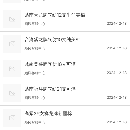
越南天龙牌气纺12支牛仔美棉
2024-12-18
顺风客服中心
台湾紫龙牌气纺10支纯美棉
2024-12-18
顺风客服中心
越南美盛牌气纺16支可漂
2024-12-18
顺风客服中心
越南福拜牌气纺21支可漂
2024-12-18
顺风客服中心
高紧26支祥龙牌新疆棉
2024-12-18
顺风客服中心